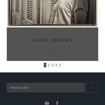
ALAIN JUGNON
|Né en 1959 à Paray-le-Monial (Saône et
Loire)
1
2
3
4
5
OK