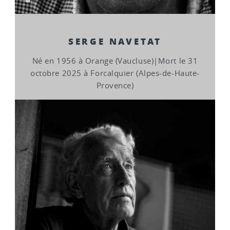
SERGE NAVETAT
Né en 1956 à Orange (Vaucluse)|Mort le 31
octobre 2025 à Forcalquier (Alpes-de-Haute-
Provence)