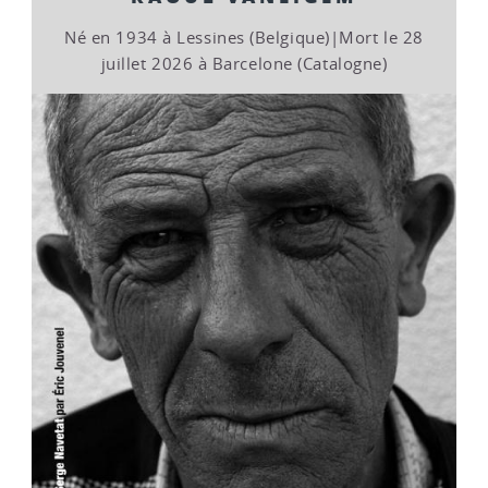
Né en 1934 à Lessines (Belgique)|Mort le 28
juillet 2026 à Barcelone (Catalogne)