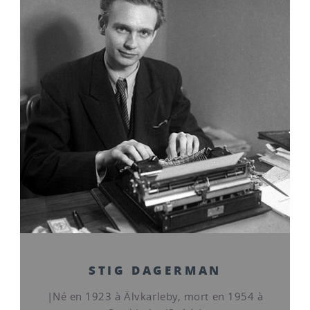
STIG DAGERMAN
|Né en 1923 à Älvkarleby, mort en 1954 à