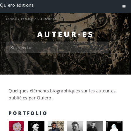
Quiero éditions
Accueil
>
Catalogue
>
Auteur·es
AUTEUR·ES
OK
Quelques éléments biographiques sur les auteur·es
publié·es par Quiero.
PORTFOLIO